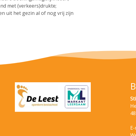
and met (verkeers)drukte;
 uit het gezin al of nog vrij zijn
B
St
He
48
E-
We