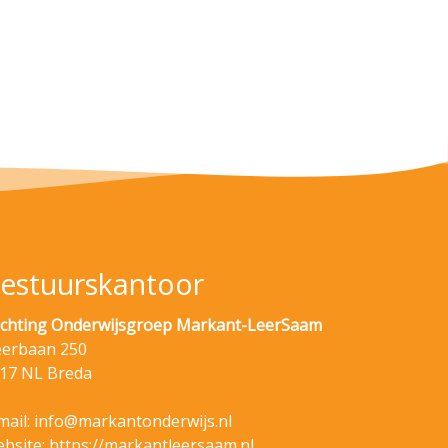
estuurskantoor
ichting Onderwijsgroep Markant-LeerSaam
erbaan 250
17 NL Breda
mail:
info@markantonderwijs.nl
bsite:
https://markantleersaam.nl