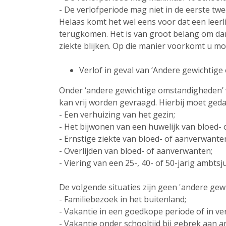
- De verlofperiode mag niet in de eerste twe
Helaas komt het wel eens voor dat een leerli
terugkomen. Het is van groot belang om dan
ziekte blijken. Op die manier voorkomt u mo
Verlof in geval van ‘Andere gewichtig
Onder ‘andere gewichtige omstandigheden’ va
kan vrij worden gevraagd. Hierbij moet ged
- Een verhuizing van het gezin;
- Het bijwonen van een huwelijk van bloed-
- Ernstige ziekte van bloed- of aanverwante
- Overlijden van bloed- of aanverwanten;
- Viering van een 25-, 40- of 50-jarig ambtsj
De volgende situaties zijn geen 'andere ge
- Familiebezoek in het buitenland;
- Vakantie in een goedkope periode of in ve
- Vakantie onder schooltijd bij gebrek aan