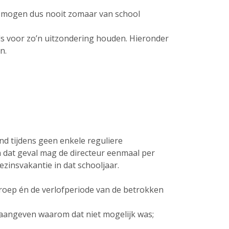
en mogen dus nooit zomaar van school
els voor zo’n uitzondering houden. Hieronder
en.
nd tijdens geen enkele reguliere
n dat geval mag de directeur eenmaal per
ezinsvakantie in dat schooljaar.
roep én de verlofperiode van de betrokken
t aangeven waarom dat niet mogelijk was;