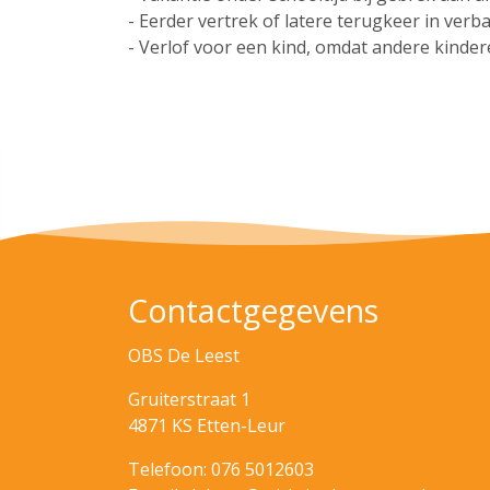
- Eerder vertrek of latere terugkeer in verb
- Verlof voor een kind, omdat andere kinderen
Contactgegevens
OBS De Leest
Gruiterstraat 1
4871 KS Etten-Leur
Telefoon: 076 5012603