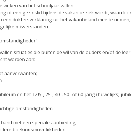
e weken van het schooljaar vallen.
ng of een gezinslid tijdens de vakantie ziek wordt, waardoor
 een doktersverklaring uit het vakantieland mee te nemen, 
gelijke misverstanden.
e omstandigheden’:
llen situaties die buiten de wil van de ouders en/of de le
acht worden aan:
 of aanverwanten;
n;
ubileum en het 12½-, 25-, 40-, 50- of 60-jarig (huwelijks) ju
wichtige omstandigheden':
rband met een speciale aanbieding;
 andere boekingsmogelijkheden;