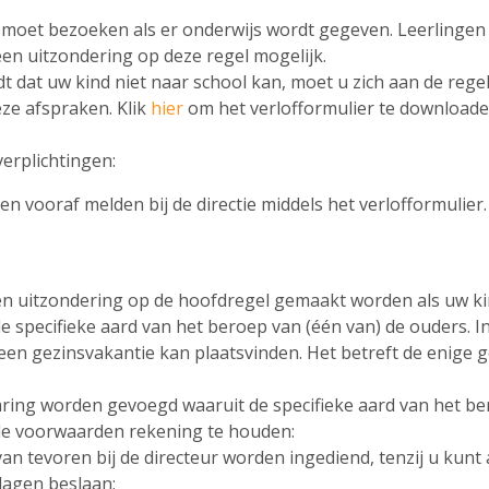
ol moet bezoeken als er onderwijs wordt gegeven. Leerling
 een uitzondering op deze regel mogelijk.
dt dat uw kind niet naar school kan, moet u zich aan de reg
ze afspraken. Klik
hier
om het verlofformulier te download
verplichtingen:
n vooraf melden bij de directie middels het verlofformulier.
een uitzondering op de hoofdregel gemaakt worden als uw ki
 specifieke aard van het beroep van (één van) de ouders. I
 een gezinsvakantie kan plaatsvinden. Het betreft de enige g
ring worden gevoegd waaruit de specifieke aard van het be
nde voorwaarden rekening te houden:
an tevoren bij de directeur worden ingediend, tenzij u kun
dagen beslaan;